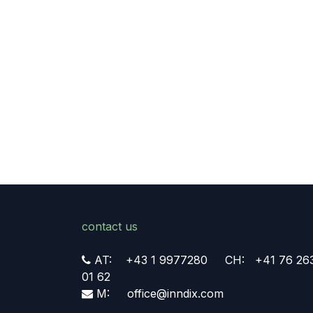
contact us
AT: +43 1 9977280 CH: +41 76 26
01 62
M: office@inndix.com