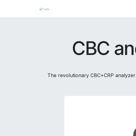
Skip to Content
Allergiediagnostik
Products
CBC and
The revolutionary CBC+CRP analyzer D