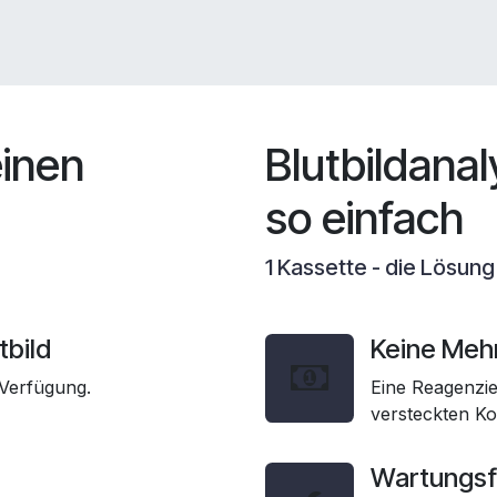
einen
Blutbildanal
so einfach
1 Kassette - die Lösung
tbild
Keine Meh
 Verfügung.
Eine Reagenzie
versteckten Ko
Wartungsf