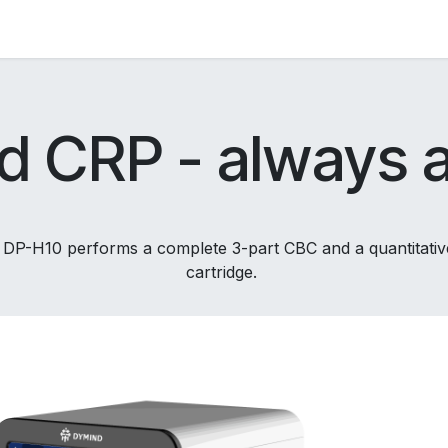
Diagnostik Systeme Veterinär
Schnelltests
Login 
 CRP - always a
P-H10 performs a complete 3-part CBC and a quantitative
cartridge.